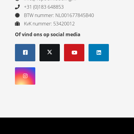
+31 (0)183 648853
BTW nummer: NL001677845B40
KvK nummer: 53420012
Of vind ons op social media