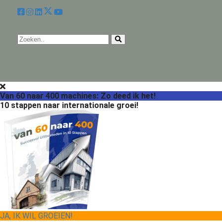
Van 60 naar 400 machines: Zo deed ik het!
10 stappen naar internationale groei!
JA, IK WIL GROEIEN!